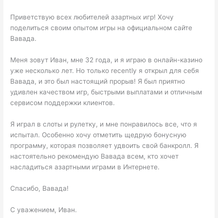
Приветствую всех любителей азартных игр! Хочу
поделиться своим опытом игры на официальном сайте
Вавада.
Меня зовут Иван, мне 32 года, и я играю в онлайн-казино
уже несколько лет. Но только recently я открыл для себя
Вавада, и это был настоящий прорыв! Я был приятно
удивлен качеством игр, быстрыми выплатами и отличным
сервисом поддержки клиентов.
Я играл в слоты и рулетку, и мне понравилось все, что я
испытал. Особенно хочу отметить щедрую бонусную
программу, которая позволяет удвоить свой банкролл. Я
настоятельно рекомендую Вавада всем, кто хочет
насладиться азартными играми в Интернете.
Спасибо, Вавада!
С уважением, Иван.