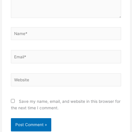
Name*
Email*
Website
Save my name, email, and website in this browser for
the next time I comment.