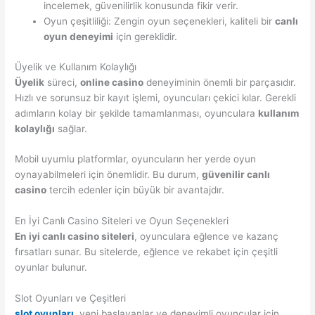
incelemek, güvenilirlik konusunda fikir verir.
Oyun çeşitliliği: Zengin oyun seçenekleri, kaliteli bir
canlı
oyun deneyimi
için gereklidir.
Üyelik ve Kullanım Kolaylığı
Üyelik
süreci,
online casino
deneyiminin önemli bir parçasıdır.
Hızlı ve sorunsuz bir kayıt işlemi, oyuncuları çekici kılar. Gerekli
adımların kolay bir şekilde tamamlanması, oyunculara
kullanım
kolaylığı
sağlar.
Mobil uyumlu platformlar, oyuncuların her yerde oyun
oynayabilmeleri için önemlidir. Bu durum,
güvenilir canlı
casino
tercih edenler için büyük bir avantajdır.
En İyi Canlı Casino Siteleri ve Oyun Seçenekleri
En iyi canlı casino siteleri
, oyunculara eğlence ve kazanç
fırsatları sunar. Bu sitelerde, eğlence ve rekabet için çeşitli
oyunlar bulunur.
Slot Oyunları ve Çeşitleri
slot oyunları
, yeni başlayanlar ve deneyimli oyuncular için