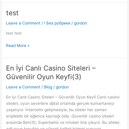
test
test
Leave a Comment
/
! Без рубрики
/
gordon
test test
Read More »
En İyi Canlı Casino Siteleri –
En
İyi
Güvenilir Oyun Keyfi(3)
Canlı
Casino
Leave a Comment
/
Blog
/
gordon
Siteleri
En İyi Canlı Casino Siteleri – Güvenilir Oyun Keyfi Canlı casino
–
siteleri, oyun severlere dijital ortamda gerçek kumarhaneyi
Güvenilir
yaşatıyor. İnternetin gelişmesiyle, bu siteler her zaman
Oyun
erişilebilir bir eğlence kaynağı oldu. Güvenilir casino siteleri
Keyfi(3)
arasında Bets10, Superbahis ve Intobet öne çıkıyor. Bu siteler,
adil oyun koşulları ve yüksek kaliteli hizmet sunuyor.