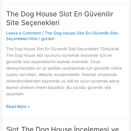
The Dog House Slot En Güvenilir
The
Dog
Site Seçenekleri
House
Slot
Leave a Comment
/
The-Dog-House-Slot-En-Güvenilir-Site-
En
Seçenekleri.html
/
gordon
Güvenilir
The Dog House Slot En Güvenilir Site Seçenekleri Türkiye’de
Site
The Dog House slot oyununu oynamak isteyenler için en
Seçenekleri
güvenilir site seçeneklerini bulmak önemlidir. Oyun
deneyiminizden en iyi şekilde yararlanmak için güvenilir online
casino tercihleri, dikkatle incelenmelidir. İnternet ortamında
dolandırıcılıklardan kaçınmak ve adil bir oyun oynamak adına
lisanslı sitelerin önemi büyüktür. Bu yazıda, güvenilir site
seçerken
Read More »
Slot The Dog House İncelemesi ve
Slot