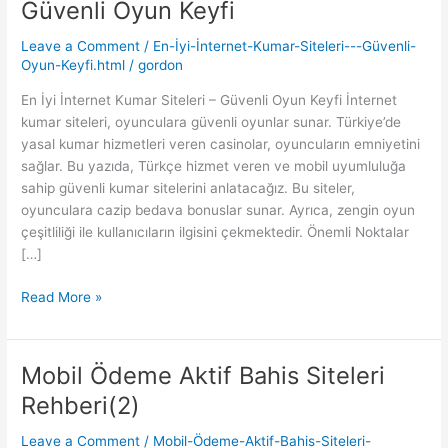
Güvenli Oyun Keyfi
İnternet
Kumar
Leave a Comment
/
En-İyi-İnternet-Kumar-Siteleri---Güvenli-
Siteleri
Oyun-Keyfi.html
/
gordon
–
En İyi İnternet Kumar Siteleri – Güvenli Oyun Keyfi İnternet
Güvenli
kumar siteleri, oyunculara güvenli oyunlar sunar. Türkiye’de
Oyun
yasal kumar hizmetleri veren casinolar, oyuncuların emniyetini
Keyfi
sağlar. Bu yazıda, Türkçe hizmet veren ve mobil uyumluluğa
sahip güvenli kumar sitelerini anlatacağız. Bu siteler,
oyunculara cazip bedava bonuslar sunar. Ayrıca, zengin oyun
çeşitliliği ile kullanıcıların ilgisini çekmektedir. Önemli Noktalar
[…]
Read More »
Mobil Ödeme Aktif Bahis Siteleri
Mobil
Ödeme
Rehberi(2)
Aktif
Bahis
Leave a Comment
/
Mobil-Ödeme-Aktif-Bahis-Siteleri-