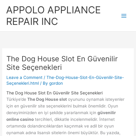
Skip
APPOLO APPLIANCE
to
content
REPAIR INC
The Dog House Slot En Güvenilir
Site Seçenekleri
Leave a Comment
/
The-Dog-House-Slot-En-Güvenilir-Site-
Seçenekleri.html
/ By
gordon
The Dog House Slot En Güvenilir Site Seçenekleri
Türkiye’de
The Dog House slot
oyununu oynamak isteyenler
için en güvenilir site seçeneklerini bulmak önemlidir. Oyun
deneyiminizden en iyi şekilde yararlanmak için
güvenilir
online casino
tercihleri, dikkatle incelenmelidir. İnternet
ortamında dolandırıcılıklardan kaçınmak ve adil bir oyun
oynamak adına lisanslı sitelerin önemi büyüktür. Bu yazıda,