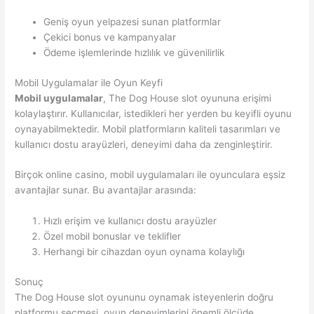
Geniş oyun yelpazesi sunan platformlar
Çekici bonus ve kampanyalar
Ödeme işlemlerinde hızlılık ve güvenilirlik
Mobil Uygulamalar ile Oyun Keyfi
Mobil uygulamalar
, The Dog House slot oyununa erişimi
kolaylaştırır. Kullanıcılar, istedikleri her yerden bu keyifli oyunu
oynayabilmektedir. Mobil platformların kaliteli tasarımları ve
kullanıcı dostu arayüzleri, deneyimi daha da zenginleştirir.
Birçok online casino, mobil uygulamaları ile oyunculara eşsiz
avantajlar sunar. Bu avantajlar arasında:
Hızlı erişim ve kullanıcı dostu arayüzler
Özel mobil bonuslar ve teklifler
Herhangi bir cihazdan oyun oynama kolaylığı
Sonuç
The Dog House slot oyununu oynamak isteyenlerin doğru
platformu seçmesi, oyun deneyimlerini önemli ölçüde