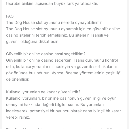
tecrübe birikimi açısından büyük fark yaratacaktır.
FAQ
The Dog House slot oyununu nerede oynayabilirim?
The Dog House slot oyununu oynamak için en güvenilir online
casino sitelerini tercih etmelisiniz. Bu sitelerin lisanslı ve
güvenli olduğuna dikkat edin.
Güvenilir bir online casino nasıl seçebilirim?
Güvenilir bir online casino seçerken, lisans durumunu kontrol
edin, kullanıcı yorumlarını inceleyin ve güvenlik sertifikalarını
göz önünde bulundurun. Ayrıca, ödeme yöntemlerinin çeşitliliği
de önemlidir.
Kullanıcı yorumları ne kadar güvenilirdir?
Kullanıcı yorumları, bir online casinonun güvenilirliği ve oyun
deneyimi hakkında değerli bilgiler sunar. Bu yorumları
inceleyerek, potansiyel bir oyuncu olarak daha bilinçli bir karar
verebilirsiniz.