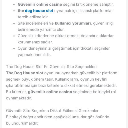
Güvenilir online casino
seçimi kritik öneme sahiptir.
the
dog house slot
oynamak için lisanslı platformlar
tercih edilmelidir.
Site incelemeleri ve
kullanıcı yorumları
, güvenilirliği
belirlemede yardımcı olur.
Güvenlik kriterlerine dikkat etmek, dolandırıcılıklardan
korunmanızı sağlar.
Oyun deneyiminizi geliştirmek için dikkatli seçimler
yapmak önemlidir.
The Dog House Slot En Güvenilir Site Seçenekleri
The Dog House slot
oyununu oynarken güvenilir bir platform
seçmek büyük önem taşır. Kullanıcıların, oyunun keyfini
çıkarabilmesi için bazı kriterlere dikkat etmesi gerekmektedir.
Bu kriterler,
güvenilir online casino
seçiminde belirleyici rol
oynamaktadır.
Güvenilir Site Seçerken Dikkat Edilmesi Gerekenler
Bir siteyi değerlendirirken aşağıdaki unsurlar göz önünde
bulundurulmalıdır: