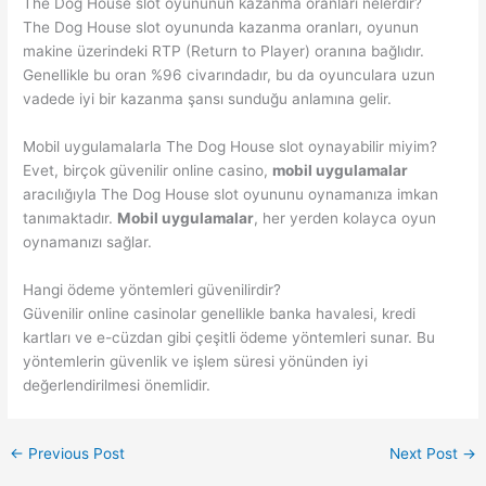
The Dog House slot oyununun kazanma oranları nelerdir?
The Dog House slot oyununda kazanma oranları, oyunun
makine üzerindeki RTP (Return to Player) oranına bağlıdır.
Genellikle bu oran %96 civarındadır, bu da oyunculara uzun
vadede iyi bir kazanma şansı sunduğu anlamına gelir.
Mobil uygulamalarla The Dog House slot oynayabilir miyim?
Evet, birçok güvenilir online casino,
mobil uygulamalar
aracılığıyla The Dog House slot oyununu oynamanıza imkan
tanımaktadır.
Mobil uygulamalar
, her yerden kolayca oyun
oynamanızı sağlar.
Hangi ödeme yöntemleri güvenilirdir?
Güvenilir online casinolar genellikle banka havalesi, kredi
kartları ve e-cüzdan gibi çeşitli ödeme yöntemleri sunar. Bu
yöntemlerin güvenlik ve işlem süresi yönünden iyi
değerlendirilmesi önemlidir.
←
Previous Post
Next Post
→