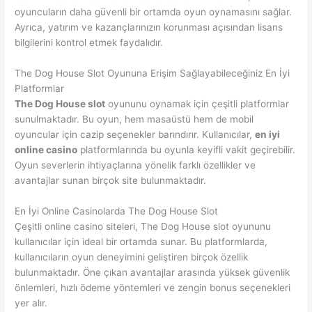
oyuncuların daha güvenli bir ortamda oyun oynamasını sağlar.
Ayrıca, yatırım ve kazançlarınızın korunması açısından lisans
bilgilerini kontrol etmek faydalıdır.
The Dog House Slot Oyununa Erişim Sağlayabileceğiniz En İyi
Platformlar
The Dog House slot
oyununu oynamak için çeşitli platformlar
sunulmaktadır. Bu oyun, hem masaüstü hem de mobil
oyuncular için cazip seçenekler barındırır. Kullanıcılar,
en iyi
online casino
platformlarında bu oyunla keyifli vakit geçirebilir.
Oyun severlerin ihtiyaçlarına yönelik farklı özellikler ve
avantajlar sunan birçok site bulunmaktadır.
En İyi Online Casinolarda The Dog House Slot
Çeşitli online casino siteleri, The Dog House slot oyununu
kullanıcılar için ideal bir ortamda sunar. Bu platformlarda,
kullanıcıların oyun deneyimini geliştiren birçok özellik
bulunmaktadır. Öne çıkan avantajlar arasında yüksek güvenlik
önlemleri, hızlı ödeme yöntemleri ve zengin bonus seçenekleri
yer alır.