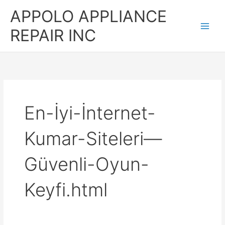
Skip
APPOLO APPLIANCE
to
content
REPAIR INC
En-İyi-İnternet-
Kumar-Siteleri—
Güvenli-Oyun-
Keyfi.html