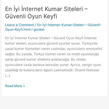
En İyi İnternet Kumar Siteleri –
En
İyi
Güvenli Oyun Keyfi
İnternet
Kumar
Leave a Comment
/
En-İyi-İnternet-Kumar-Siteleri---Güvenli-
Siteleri
Oyun-Keyfi.html
/
gordon
–
En İyi İnternet Kumar Siteleri – Güvenli Oyun Keyfi İnternet
Güvenli
kumar siteleri, oyunculara güvenli oyunlar sunar. Türkiye’de
Oyun
yasal kumar hizmetleri veren casinolar, oyuncuların emniyetini
Keyfi
sağlar. Bu yazıda, Türkçe hizmet veren ve mobil uyumluluğa
sahip güvenli kumar sitelerini anlatacağız. Bu siteler,
oyunculara cazip bedava bonuslar sunar. Ayrıca, zengin oyun
çeşitliliği ile kullanıcıların ilgisini çekmektedir. Önemli Noktalar
[…]
Read More »