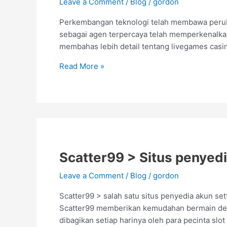
Leave a Comment
/
Blog
/
gordon
Perkembangan teknologi telah membawa peruba
sebagai agen terpercaya telah memperkenalkan 
membahas lebih detail tentang livegames casi
Read More »
Scatter99 > Situs penye
Leave a Comment
/
Blog
/
gordon
Scatter99 > salah satu situs penyedia akun se
Scatter99 memberikan kemudahan bermain den
dibagikan setiap harinya oleh para pecinta slot