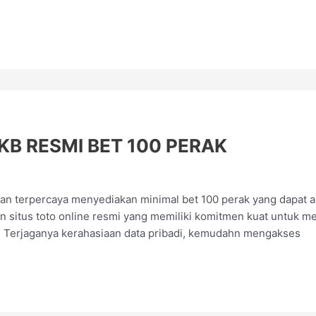
KB RESMI BET 100 PERAK
an terpercaya menyediakan minimal bet 100 perak yang dapat a
 situs toto online resmi yang memiliki komitmen kuat untuk 
ir. Terjaganya kerahasiaan data pribadi, kemudahn mengakses