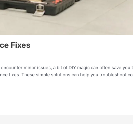
nce Fixes
ncounter minor issues, a bit of DIY magic can often save you ti
iance fixes. These simple solutions can help you troubleshoot