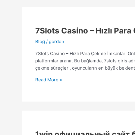
7Slots Casino – Hızlı Par
Blog
/
gordon
7Slots Casino – Hızlı Para Çekme İmkanları Onlin
platformlar aranır. Bu bağlamda, 7slots giriş ad
çekme süreçleri, oyuncuların en büyük beklentil
Read More »
1win официальный сайт б