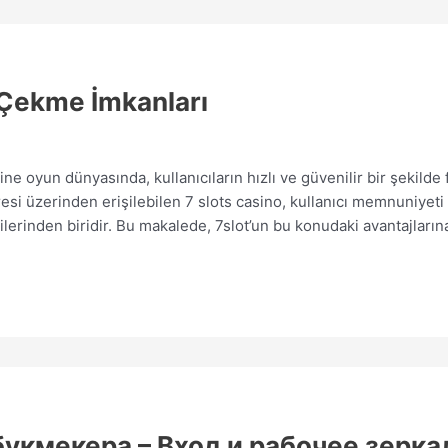
a Çekme İmkanları
e oyun dünyasında, kullanıcıların hızlı ve güvenilir bir şekilde f
resi üzerinden erişilebilen 7 slots casino, kullanıcı memnuniyeti 
erinden biridir. Bu makalede, 7slot’un bu konudaki avantajlarına
укмекера – Вход и рабочее зерка