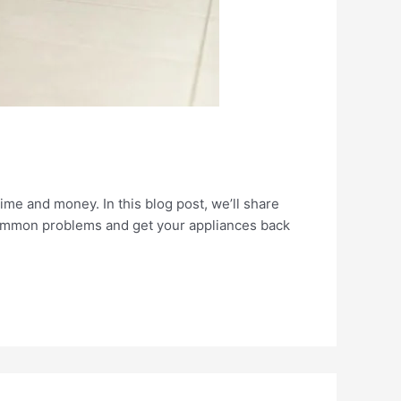
me and money. In this blog post, we’ll share
 common problems and get your appliances back